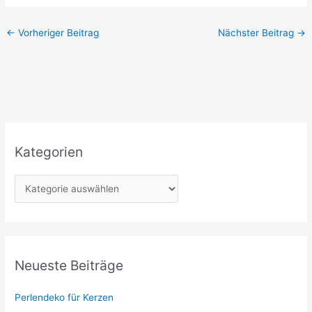
←
Vorheriger Beitrag
Nächster Beitrag
→
Kategorien
K
a
t
e
g
Neueste Beiträge
o
r
Perlendeko für Kerzen