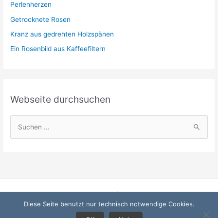
i
Perlenherzen
e
Getrocknete Rosen
n
Kranz aus gedrehten Holzspänen
Ein Rosenbild aus Kaffeefiltern
Webseite durchsuchen
S
u
c
h
e
n
Startseite
n
Diese Seite benutzt nur technisch notwendige Cookies.
Datenschutzerklärung
a
Impressum