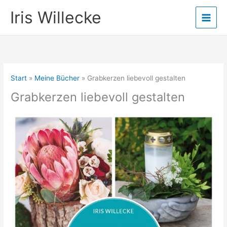
Zum
Iris Willecke
Inhalt
springen
Start
Meine Bücher
Grabkerzen liebevoll gestalten
Grabkerzen liebevoll gestalten