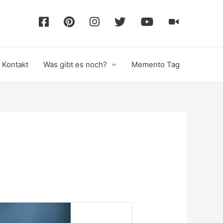
F
P
I
T
Y
T
a
i
n
w
o
i
Kontakt
Was gibt es noch?
Memento Tag
c
n
s
i
u
k
e
t
t
t
T
T
b
e
a
t
u
o
o
r
g
e
b
k
o
e
r
r
e
k
s
a