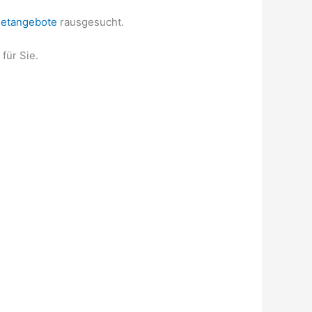
t
m
netangebote
rausgesucht.
für Sie.