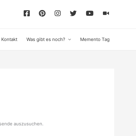
F
P
I
T
Y
T
a
i
n
w
o
i
Kontakt
Was gibt es noch?
Memento Tag
c
n
s
i
u
k
e
t
t
t
T
T
b
e
a
t
u
o
o
r
g
e
b
k
o
e
r
r
e
assende auszusuchen.
k
s
a