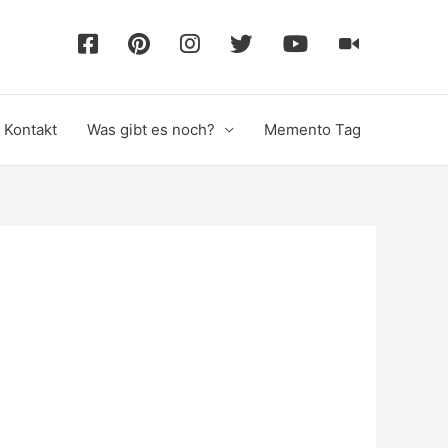
F
P
I
T
Y
T
a
i
n
w
o
i
Kontakt
Was gibt es noch?
Memento Tag
c
n
s
i
u
k
e
t
t
t
T
T
b
e
a
t
u
o
o
r
g
e
b
k
o
e
r
r
e
k
s
a