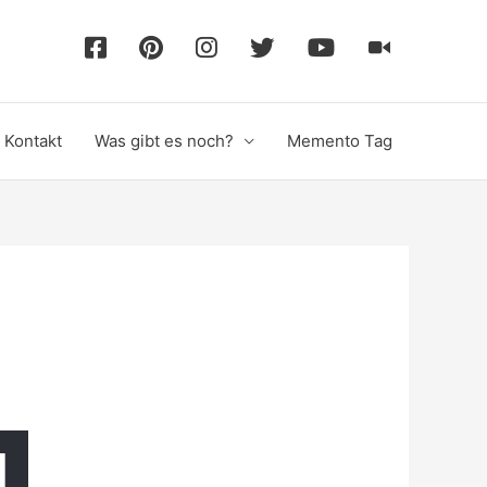
F
P
I
T
Y
T
a
i
n
w
o
i
Kontakt
Was gibt es noch?
Memento Tag
c
n
s
i
u
k
e
t
t
t
T
T
b
e
a
t
u
o
o
r
g
e
b
k
o
e
r
r
e
k
s
a