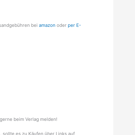
ersandgebühren bei
amazon
oder
per E-
h gerne beim Verlag melden!
sollte es zu Käufen über Links auf