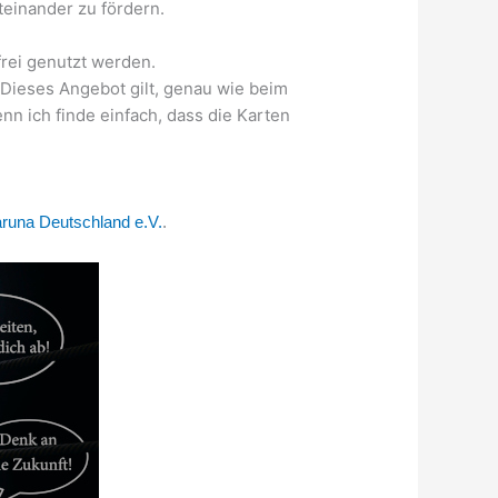
einander zu fördern.
t
m
frei genutzt werden.
 Dieses Angebot gilt, genau wie beim
nn ich finde einfach, dass die Karten
runa Deutschland e.V.
.