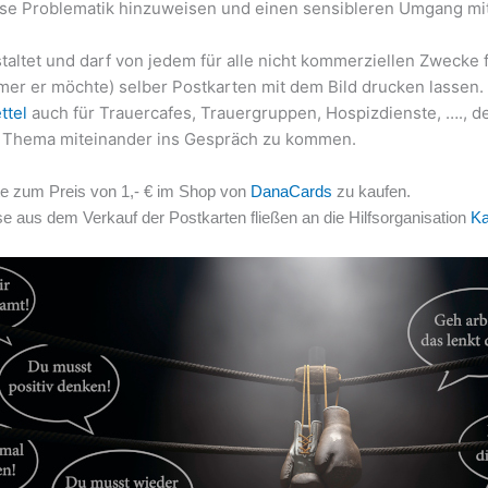
ese Problematik hinzuweisen und einen sensibleren Umgang mit
altet und darf von jedem für alle nicht kommerziellen Zwecke 
er er möchte) selber Postkarten mit dem Bild drucken lassen.
ttel
auch für Trauercafes, Trauergruppen, Hospizdienste, …., de
s Thema miteinander ins Gespräch zu kommen.
rte zum Preis von 1,- € im Shop von
DanaCards
zu kaufen.
löse aus dem Verkauf der Postkarten fließen an die
Hilfsorganisation
Ka