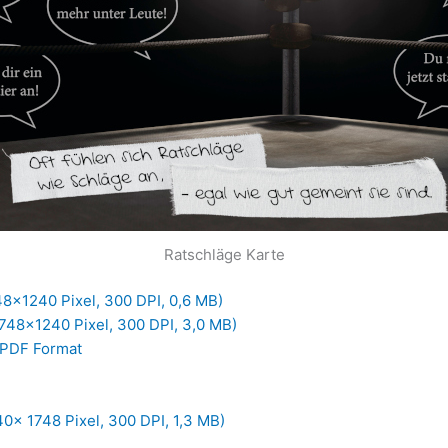
Ratschläge Karte
8×1240 Pixel, 300 DPI, 0,6 MB)
48×1240 Pixel, 300 DPI, 3,0 MB)
 PDF Format
0x 1748 Pixel, 300 DPI, 1,3 MB)