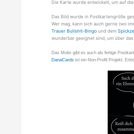
Die Karte wurde entwickelt, um auf di
Das Bild wurde in Postkartengröße gest
Wer mag, kann sich auch gerne (wo imm
Trauer Bullshit-Bingo
und dem
Spickze
wunderbar geeignet sind, um über da
Das Motiv gibt es auch als fertige Postka
DanaCards
ist ein Non-Profit Projekt. Er