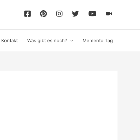
F
P
I
T
Y
T
a
i
n
w
o
i
Kontakt
Was gibt es noch?
Memento Tag
c
n
s
i
u
k
e
t
t
t
T
T
b
e
a
t
u
o
o
r
g
e
b
k
o
e
r
r
e
k
s
a