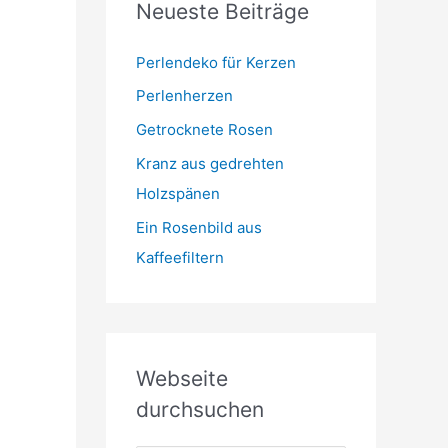
Neueste Beiträge
t
m
o
r
Perlendeko für Kerzen
i
Perlenherzen
e
Getrocknete Rosen
n
Kranz aus gedrehten
Holzspänen
Ein Rosenbild aus
Kaffeefiltern
Webseite
durchsuchen