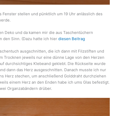
ns Fenster stellen und pünktlich um 19 Uhr anlässlich des
werde.
rten Deko und da kamen mir die aus Taschentüchern
n den Sinn. (Dazu hatte ich hier
diesen Beitrag
chentuch ausgschnitten, die ich dann mit Filzstiften und
em Trocknen jeweils nur eine dünne Lage von den Herzen
auf durchsichtiges Klebeand geklebt. Die Rückseite wurde
nd dann das Herz ausgeschnitten. Danach musste ich nur
 ins Herz stechen, um anschließend Golddraht durchziehen
eweils einem Herz an den Enden habe ich ums Glas befestigt.
zwei Organzabändern drüber.