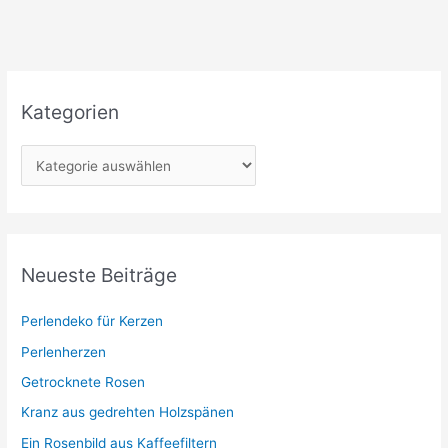
Kategorien
K
a
t
e
g
Neueste Beiträge
o
r
Perlendeko für Kerzen
i
Perlenherzen
e
Getrocknete Rosen
n
Kranz aus gedrehten Holzspänen
Ein Rosenbild aus Kaffeefiltern