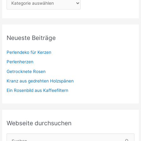
K
a
t
e
g
Neueste Beiträge
o
r
Perlendeko für Kerzen
i
Perlenherzen
e
Getrocknete Rosen
n
Kranz aus gedrehten Holzspänen
Ein Rosenbild aus Kaffeefiltern
Webseite durchsuchen
S