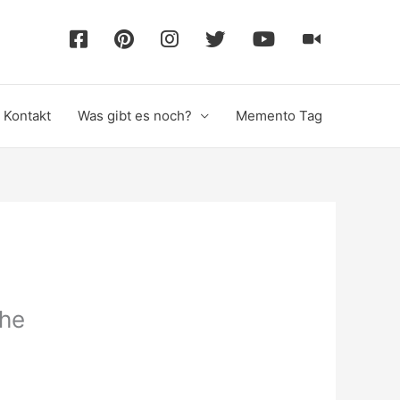
F
P
I
T
Y
T
a
i
n
w
o
i
Kontakt
Was gibt es noch?
Memento Tag
c
n
s
i
u
k
e
t
t
t
T
T
b
e
a
t
u
o
o
r
g
e
b
k
che
o
e
r
r
e
k
s
a