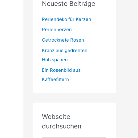
Neueste Beiträge
t
m
o
r
Perlendeko für Kerzen
i
Perlenherzen
e
Getrocknete Rosen
n
Kranz aus gedrehten
Holzspänen
Ein Rosenbild aus
Kaffeefiltern
Webseite
durchsuchen