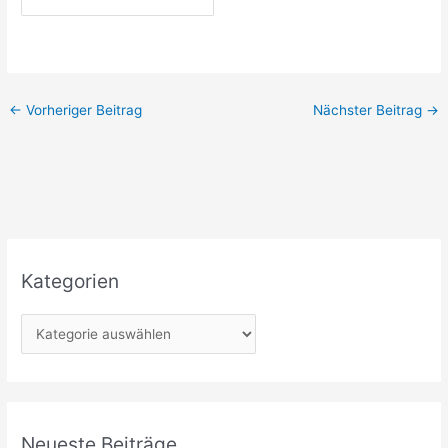
←
Vorheriger Beitrag
Nächster Beitrag
→
Kategorien
K
a
t
e
g
Neueste Beiträge