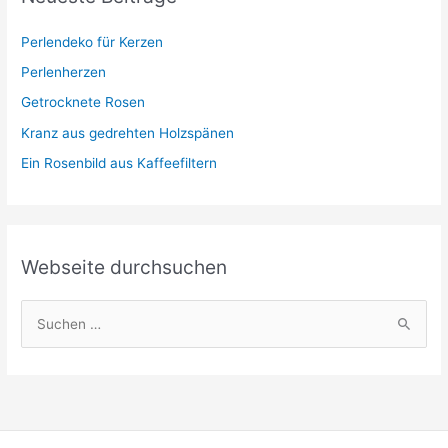
o
r
Perlendeko für Kerzen
i
Perlenherzen
e
Getrocknete Rosen
n
Kranz aus gedrehten Holzspänen
Ein Rosenbild aus Kaffeefiltern
Webseite durchsuchen
S
u
c
h
e
n