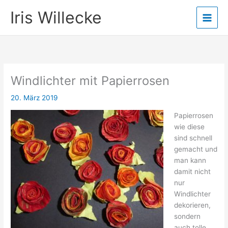
Zum
Iris Willecke
Inhalt
springen
Windlichter mit Papierrosen
20. März 2019
Papierrosen
wie diese
sind schnell
gemacht und
man kann
damit nicht
nur
Windlichter
dekorieren,
sondern
auch tolle