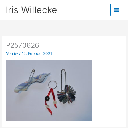
Zum
Iris Willecke
Inhalt
springen
P2570626
Von
iw
/
12. Februar 2021