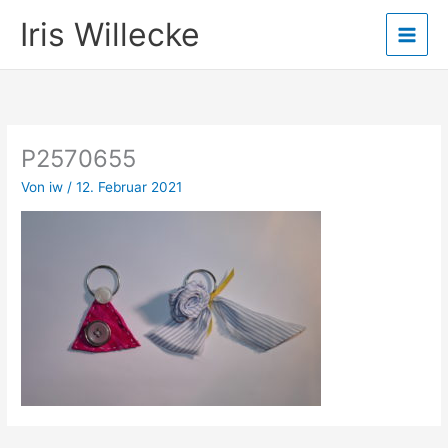
Zum
Iris Willecke
Inhalt
springen
P2570655
Von
iw
/
12. Februar 2021