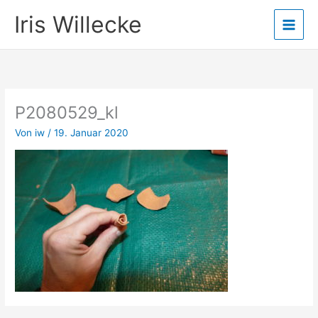
Zum
Iris Willecke
Inhalt
springen
P2080529_kl
Von
iw
/
19. Januar 2020