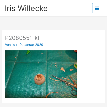
Zum
Iris Willecke
Inhalt
springen
P2080551_kl
Von
iw
/
19. Januar 2020