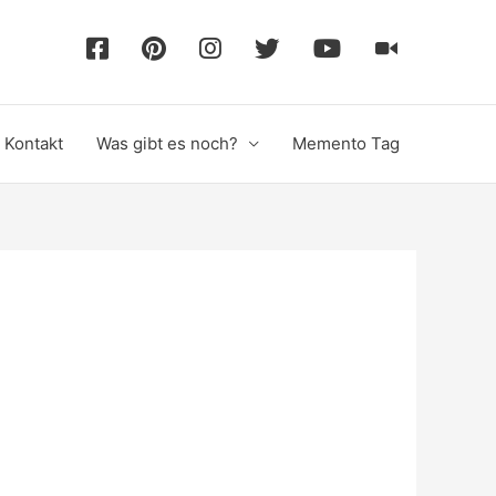
F
P
I
T
Y
T
a
i
n
w
o
i
Kontakt
Was gibt es noch?
Memento Tag
c
n
s
i
u
k
e
t
t
t
T
T
b
e
a
t
u
o
o
r
g
e
b
k
o
e
r
r
e
k
s
a