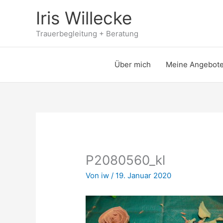
Zum
Iris Willecke
Inhalt
springen
Trauerbegleitung + Beratung
Über mich
Meine Angebot
P2080560_kl
Von
iw
/
19. Januar 2020