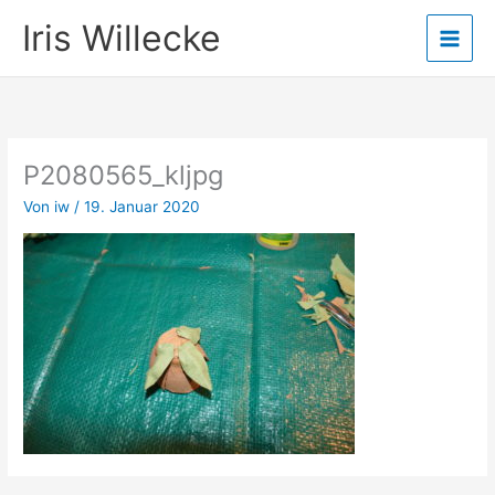
Zum
Iris Willecke
Inhalt
springen
P2080565_kljpg
Von
iw
/
19. Januar 2020