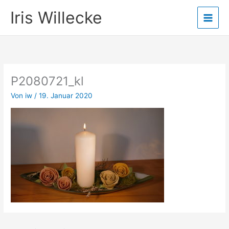
Zum
Iris Willecke
Inhalt
springen
P2080721_kl
Von
iw
/
19. Januar 2020