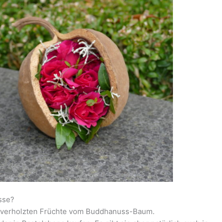
sse?
n, verholzten Früchte vom Buddhanuss-Baum.