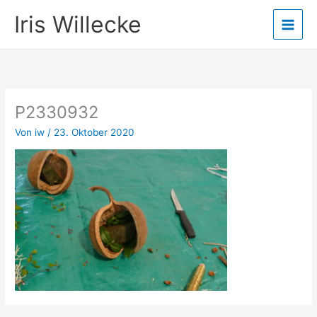
Zum
Iris Willecke
Inhalt
springen
P2330932
Von
iw
/
23. Oktober 2020