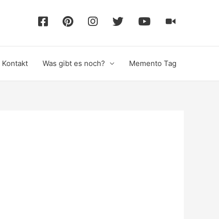
F
P
I
T
Y
T
a
i
n
w
o
i
Kontakt
Was gibt es noch?
Memento Tag
c
n
s
i
u
k
e
t
t
t
T
T
b
e
a
t
u
o
o
r
g
e
b
k
o
e
r
r
e
k
s
a