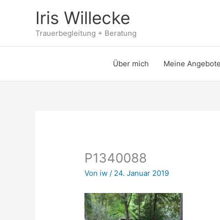
Zum
Iris Willecke
Inhalt
springen
Trauerbegleitung + Beratung
Über mich
Meine Angebot
P1340088
Von
iw
/
24. Januar 2019