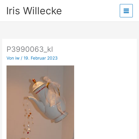
Zum
Iris Willecke
Inhalt
springen
P3990063_kl
Von
iw
/
19. Februar 2023