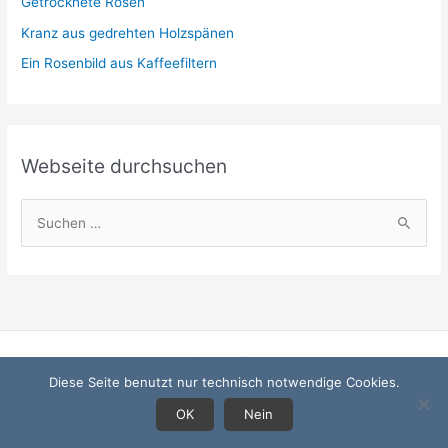
Getrocknete Rosen
n
Kranz aus gedrehten Holzspänen
Ein Rosenbild aus Kaffeefiltern
Webseite durchsuchen
S
u
c
h
e
n
Startseite
n
Diese Seite benutzt nur technisch notwendige Cookies.
Datenschutzerklärung
a
Impressum
OK
Nein
c