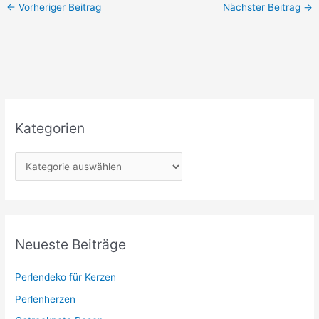
←
Vorheriger Beitrag
Nächster Beitrag
→
Kategorien
K
a
t
e
g
Neueste Beiträge
o
r
Perlendeko für Kerzen
i
Perlenherzen
e