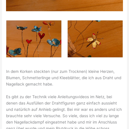
In dem Korken steckten (nur zum Trocknen) kleine Herzen,
Blumen, Schmetterlinge und Kleeblätter, die ich aus Draht und
Nagellack gemacht habe.
Es gibt zu der Technik viele Anleitungsvideos im Netz, bei
denen das Ausfüllen der Drahtfiguren ganz einfach aussieht
und natürlich auf Anhieb gelingt. Bei mir war es anders und ich
brauchte sehr viele Versuche. So viele, dass ich viel zu lange
den Nagellackdampf eingeatmet habe und mir im Anschluss
ganz übel wurde und mein Blutdruck in die Höhe schoss.