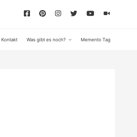
F
P
I
T
Y
T
a
i
n
w
o
i
Kontakt
Was gibt es noch?
Memento Tag
c
n
s
i
u
k
e
t
t
t
T
T
b
e
a
t
u
o
o
r
g
e
b
k
o
e
r
r
e
k
s
a