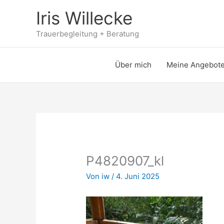
Zum
Iris Willecke
Inhalt
springen
Trauerbegleitung + Beratung
Über mich
Meine Angebot
P4820907_kl
Von
iw
/
4. Juni 2025