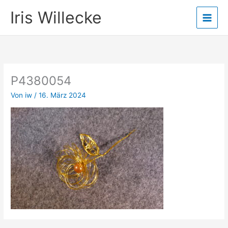
Zum
Iris Willecke
Inhalt
springen
P4380054
Von
iw
/
16. März 2024