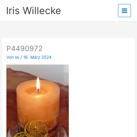
Zum
Iris Willecke
Inhalt
springen
P4490972
Von
iw
/
16. März 2024