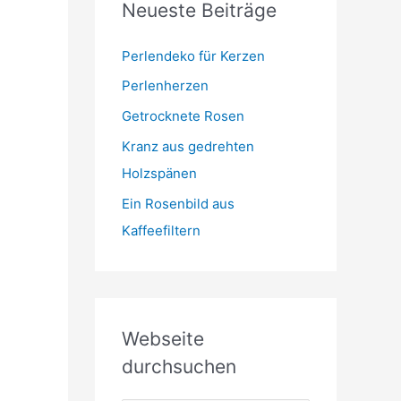
Neueste Beiträge
t
m
o
r
Perlendeko für Kerzen
i
Perlenherzen
e
Getrocknete Rosen
n
Kranz aus gedrehten
Holzspänen
Ein Rosenbild aus
Kaffeefiltern
Webseite
durchsuchen