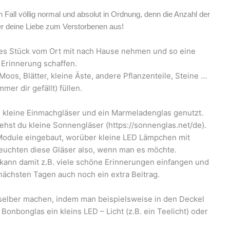
n Fall völlig normal und absolut in Ordnung, denn die Anzahl der
er deine Liebe zum Verstorbenen aus!
ines Stück vom Ort mit nach Hause nehmen und so eine
 Erinnerung schaffen.
Moos, Blätter, kleine Äste, andere Pflanzenteile, Steine …
er dir gefällt) füllen.
ei kleine Einmachgläser und ein Marmeladenglas genutzt.
ehst du kleine Sonnengläser (https://sonnenglas.net/de).
-Module eingebaut, worüber kleine LED Lämpchen mit
leuchten diese Gläser also, wenn man es möchte.
 kann damit z.B. viele schöne Erinnerungen einfangen und
 nächsten Tagen auch noch ein extra Beitrag.
 selber machen, indem man beispielsweise in den Deckel
nbonglas ein kleins LED – Licht (z.B. ein Teelicht) oder