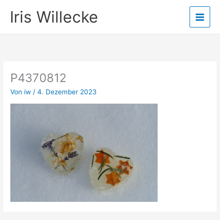
Zum
Iris Willecke
Inhalt
springen
P4370812
Von
iw
/
4. Dezember 2023