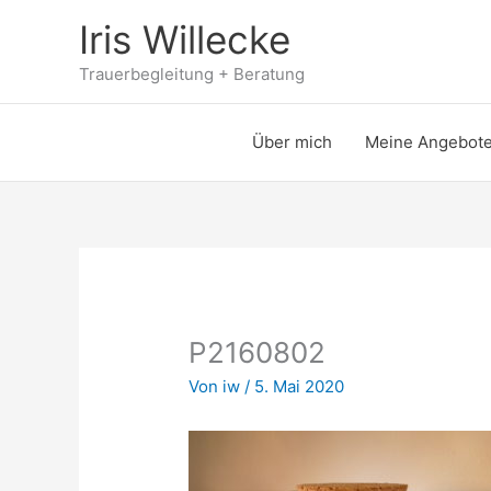
Zum
Iris Willecke
Inhalt
springen
Trauerbegleitung + Beratung
Über mich
Meine Angebot
P2160802
Von
iw
/
5. Mai 2020