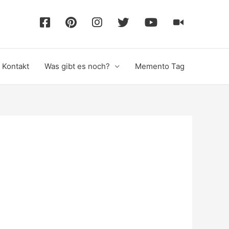
F
P
I
T
Y
T
a
i
n
w
o
i
Kontakt
Was gibt es noch?
Memento Tag
c
n
s
i
u
k
e
t
t
t
T
T
b
e
a
t
u
o
o
r
g
e
b
k
o
e
r
r
e
k
s
a