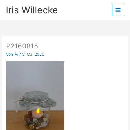
Zum
Iris Willecke
Inhalt
springen
P2160815
Von
iw
/
5. Mai 2020