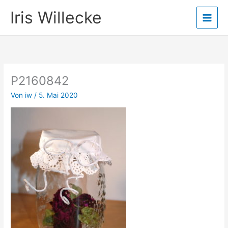
Zum
Iris Willecke
Inhalt
springen
P2160842
Von
iw
/
5. Mai 2020