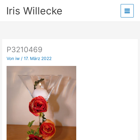
Zum
Iris Willecke
Inhalt
springen
P3210469
Von
iw
/
17. März 2022