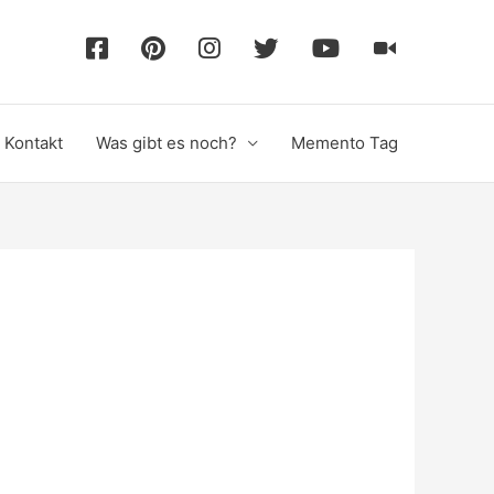
F
P
I
T
Y
T
a
i
n
w
o
i
Kontakt
Was gibt es noch?
Memento Tag
c
n
s
i
u
k
e
t
t
t
T
T
b
e
a
t
u
o
o
r
g
e
b
k
o
e
r
r
e
k
s
a