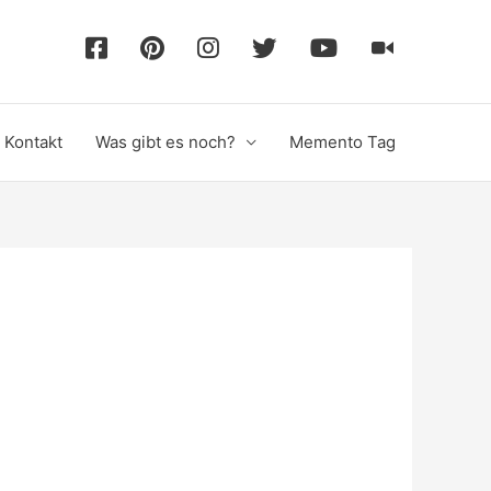
F
P
I
T
Y
T
a
i
n
w
o
i
Kontakt
Was gibt es noch?
Memento Tag
c
n
s
i
u
k
e
t
t
t
T
T
b
e
a
t
u
o
o
r
g
e
b
k
o
e
r
r
e
k
s
a