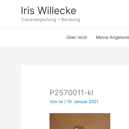
Zum
Iris Willecke
Inhalt
springen
Trauerbegleitung + Beratung
Über mich
Meine Angebot
P2570011-kl
Von
iw
/
19. Januar 2021