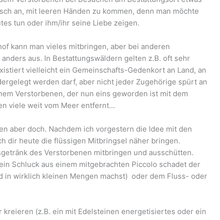
omisch an, mit leeren Händen zu kommen, denn man möchte
es tun oder ihm/ihr seine Liebe zeigen.
of kann man vieles mitbringen, aber bei anderen
anders aus. In Bestattungswäldern gelten z.B. oft sehr
istiert vielleicht ein Gemeinschafts-Gedenkort an Land, an
rgelegt werden darf, aber nicht jeder Zugehörige spürt an
inem Verstorbenen, der nun eins geworden ist mit dem
n viele weit vom Meer entfernt…
ren aber doch. Nachdem ich vorgestern die Idee mit den
h dir heute die flüssigen Mitbringsel näher bringen.
sgetränk des Verstorbenen mitbringen und ausschütten.
r ein Schluck aus einem mitgebrachten Piccolo schadet der
nd in wirklich kleinen Mengen machst) oder dem Fluss- oder
reieren (z.B. ein mit Edelsteinen energetisiertes oder ein