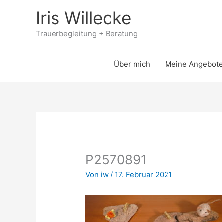
Zum
Iris Willecke
Inhalt
springen
Trauerbegleitung + Beratung
Über mich
Meine Angebot
P2570891
Von
iw
/
17. Februar 2021