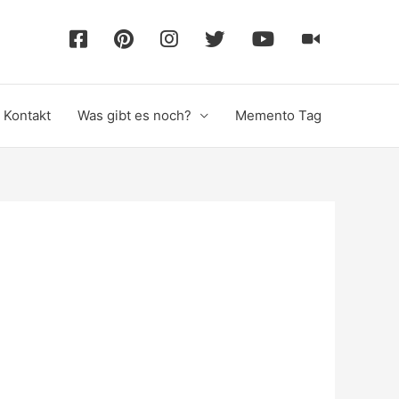
F
P
I
T
Y
T
a
i
n
w
o
i
Kontakt
Was gibt es noch?
Memento Tag
c
n
s
i
u
k
e
t
t
t
T
T
b
e
a
t
u
o
o
r
g
e
b
k
o
e
r
r
e
k
s
a