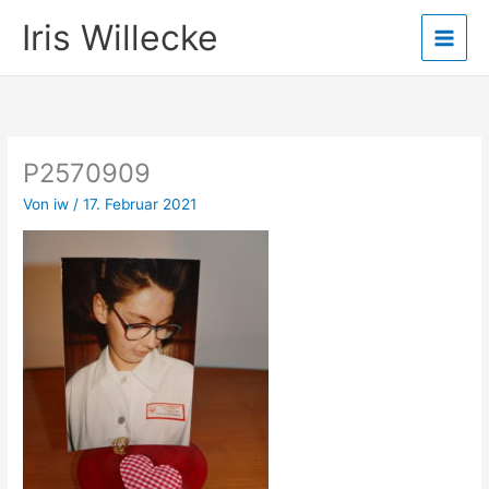
Zum
Iris Willecke
Inhalt
springen
P2570909
Von
iw
/
17. Februar 2021