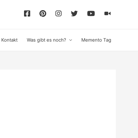
F
P
I
T
Y
T
a
i
n
w
o
i
Kontakt
Was gibt es noch?
Memento Tag
c
n
s
i
u
k
e
t
t
t
T
T
b
e
a
t
u
o
o
r
g
e
b
k
o
e
r
r
e
k
s
a