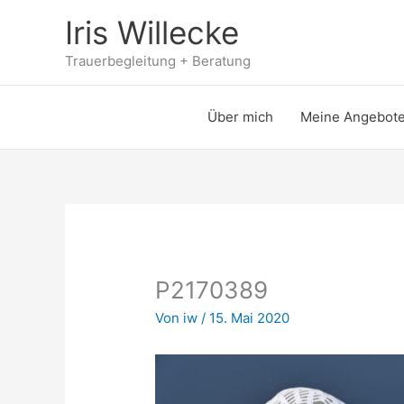
Zum
Iris Willecke
Inhalt
springen
Trauerbegleitung + Beratung
Über mich
Meine Angebot
P2170389
Von
iw
/
15. Mai 2020