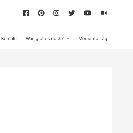
F
P
I
T
Y
T
a
i
n
w
o
i
Kontakt
Was gibt es noch?
Memento Tag
c
n
s
i
u
k
e
t
t
t
T
T
b
e
a
t
u
o
o
r
g
e
b
k
o
e
r
r
e
k
s
a