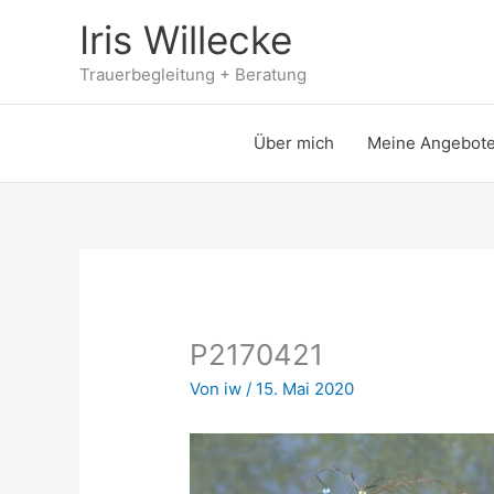
Zum
Iris Willecke
Inhalt
springen
Trauerbegleitung + Beratung
Über mich
Meine Angebot
P2170421
Von
iw
/
15. Mai 2020