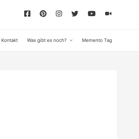
F
P
I
T
Y
T
a
i
n
w
o
i
Kontakt
Was gibt es noch?
Memento Tag
c
n
s
i
u
k
e
t
t
t
T
T
b
e
a
t
u
o
o
r
g
e
b
k
o
e
r
r
e
k
s
a