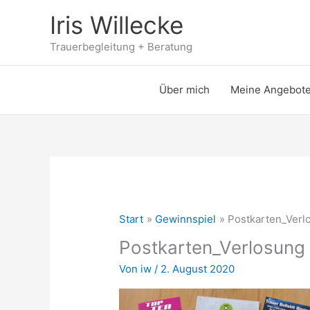
Zum
Iris Willecke
Inhalt
springen
Trauerbegleitung + Beratung
Über mich
Meine Angebot
Start
Gewinnspiel
Postkarten_Verl
Postkarten_Verlosung
Von
iw
/
2. August 2020