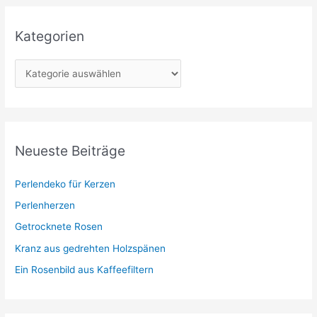
Kategorien
K
a
t
e
g
Neueste Beiträge
o
r
Perlendeko für Kerzen
i
Perlenherzen
e
Getrocknete Rosen
n
Kranz aus gedrehten Holzspänen
Ein Rosenbild aus Kaffeefiltern