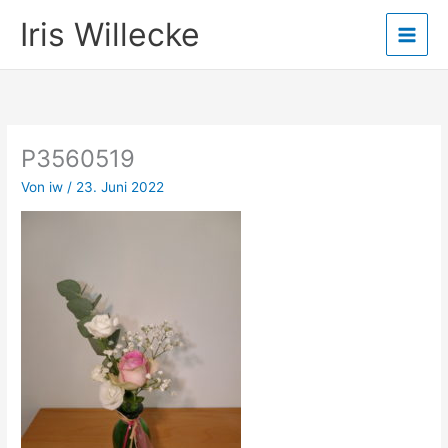
Zum
Iris Willecke
Inhalt
springen
P3560519
Von
iw
/
23. Juni 2022