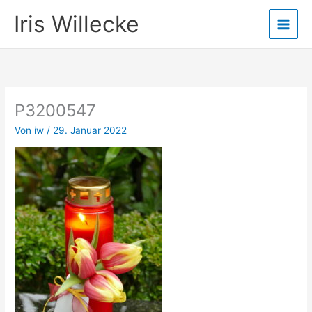
Zum
Iris Willecke
Inhalt
springen
P3200547
Von
iw
/
29. Januar 2022