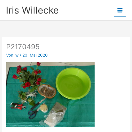
Zum
Iris Willecke
Inhalt
springen
P2170495
Von
iw
/
20. Mai 2020