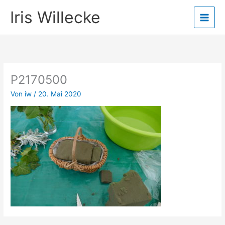
Zum
Iris Willecke
Inhalt
springen
P2170500
Von
iw
/
20. Mai 2020