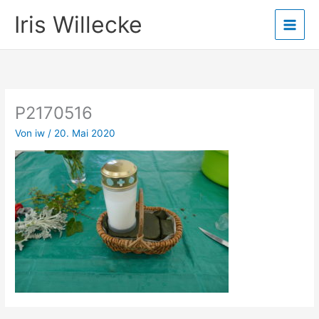
Zum
Iris Willecke
Inhalt
springen
P2170516
Von
iw
/
20. Mai 2020