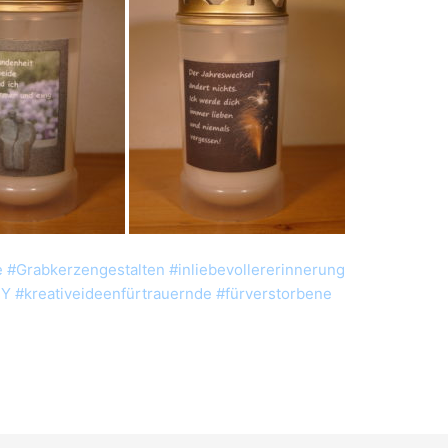
 #Grabkerzengestalten #inliebevollererinnerung
Y #kreativeideenfürtrauernde #fürverstorbene