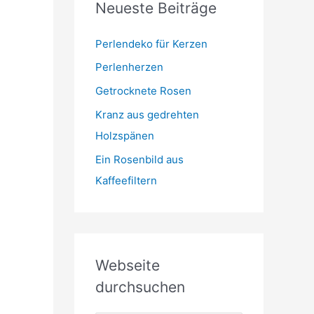
Neueste Beiträge
t
m
o
r
Perlendeko für Kerzen
i
Perlenherzen
e
Getrocknete Rosen
n
Kranz aus gedrehten
Holzspänen
Ein Rosenbild aus
Kaffeefiltern
Webseite
durchsuchen