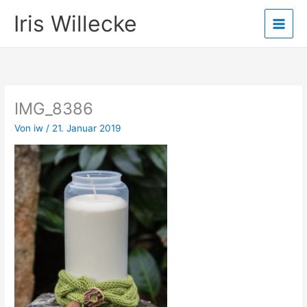
Zum
Iris Willecke
Inhalt
springen
IMG_8386
Von
iw
/
21. Januar 2019